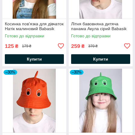
Косинка пов'язка для дівчаток
Літня бавовняна дитяча
Натік малиновий Babasik
панама Акула сірий Babasik
Готово до відправки
Готово до відправки
125
259
₴
₴
179 ₴
370 ₴
Купити
Купити
–30%
–30%