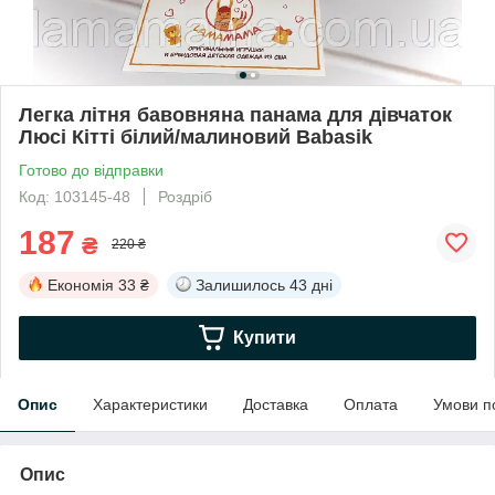
Легка літня бавовняна панама для дівчаток
Люсі Кітті білий/малиновий Babasik
Готово до відправки
Код: 103145-48
Роздріб
187
₴
220 ₴
Економія
33 ₴
Залишилось
43 дні
Купити
Опис
Характеристики
Доставка
Оплата
Умови п
Опис