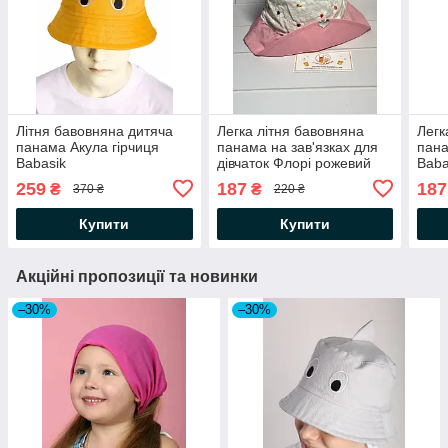
Літня бавовняна дитяча
Легка літня бавовняна
Легк
панама Акула гірчиця
панама на зав'язках для
пана
Babasik
дівчаток Флорі рожевий
Baba
Babasik
259
187
187
₴
₴
370 ₴
220 ₴
Купити
Купити
Акційні пропозиції та новинки
–30%
–30%