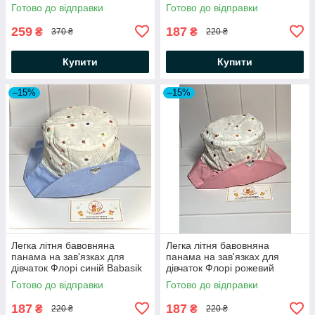
Готово до відправки
Готово до відправки
259
187
₴
₴
370 ₴
220 ₴
Купити
Купити
–15%
–15%
Легка літня бавовняна
Легка літня бавовняна
панама на зав'язках для
панама на зав'язках для
дівчаток Флорі синій Babasik
дівчаток Флорі рожевий
Babasik
Готово до відправки
Готово до відправки
187
187
₴
₴
220 ₴
220 ₴