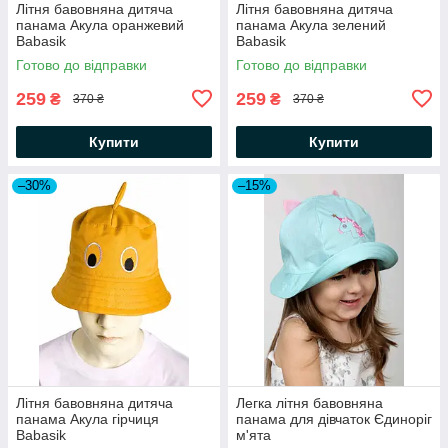
Літня бавовняна дитяча
Літня бавовняна дитяча
панама Акула оранжевий
панама Акула зелений
Babasik
Babasik
Готово до відправки
Готово до відправки
259
259
₴
₴
370 ₴
370 ₴
Купити
Купити
–30%
–15%
Літня бавовняна дитяча
Легка літня бавовняна
панама Акула гірчиця
панама для дівчаток Єдиноріг
Babasik
м'ята