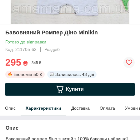
Бавовняний Ромпер Діно Minikin
Готово до відправки
Код: 211705-62
Роздріб
295
₴
345 ₴
Економія
50 ₴
Залишилось
43 дні
Купити
Опис
Характеристики
Доставка
Оплата
Умови 
Опис
Бавовняний ромпер Діно зшитий з 100% бавовни найвищої