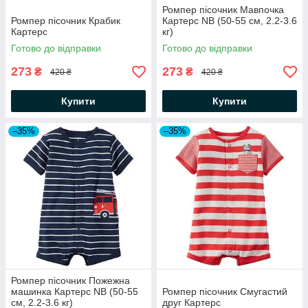
Ромпер пісочник Мавпочка
Ромпер пісочник Крабик
Картерс NB (50-55 см, 2.2-3.6
Картерс
кг)
Готово до відправки
Готово до відправки
273
273
₴
₴
420 ₴
420 ₴
Купити
Купити
–35%
–35%
Ромпер пісочник Пожежна
машинка Картерс NB (50-55
Ромпер пісочник Смугастий
см, 2.2-3.6 кг)
друг Картерс