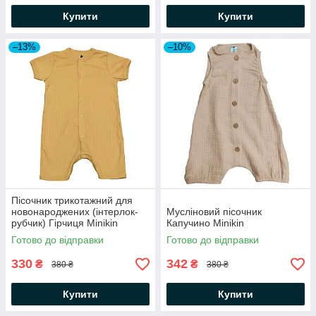
Купити
Купити
–13%
–10%
Пісочник трикотажний для
новонароджених (інтерлок-
Мусліновий пісочник
рубчик) Гірчиця Minikin
Капучино Minikin
Готово до відправки
Готово до відправки
330
342
₴
₴
380 ₴
380 ₴
Купити
Купити