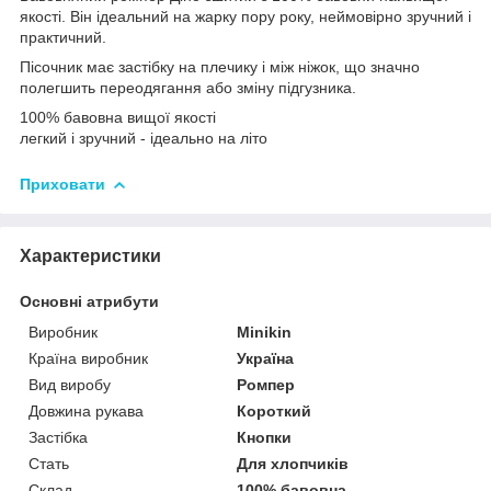
якості. Він ідеальний на жарку пору року, неймовірно зручний і
практичний.
Пісочник має застібку на плечику і між ніжок, що значно
полегшить переодягання або зміну підгузника.
100% бавовна вищої якості
легкий і зручний - ідеально на літо
Приховати
Характеристики
Основні атрибути
Виробник
Minikin
Країна виробник
Україна
Вид виробу
Ромпер
Довжина рукава
Короткий
Застібка
Кнопки
Стать
Для хлопчиків
Склад
100% бавовна