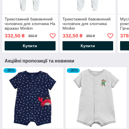
Трикотажний бавовняний
Трикотажний бавовняний
Мусл
чоловічок для хлопчика На
чоловічок для хлопчика
ромп
віражах Minikin
Minikin
Гірч
332,50
332,50
378
₴
₴
350 ₴
350 ₴
Купити
Купити
Акційні пропозиції та новинки
–35%
–35%