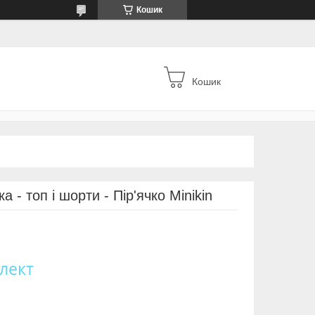
Кошик
Кошик
 - топ і шорти - Пір'ячко Minikin
лект