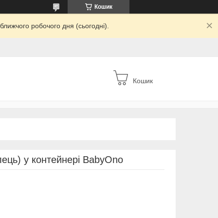
Кошик
ближчого робочого дня (сьогодні).
Кошик
лець) у контейнері BabyOno