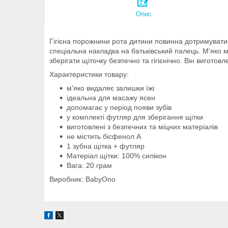
Опис
Гігієна порожнини рота дитини повинна дотримуватися
спеціальна накладка на батьківський палець. М'яко 
зберігати щіточку безпечно та гігієнічно. Він виготов
Характеристики товару:
м'яко видаляє залишки їжі
ідеальна для масажу ясен
допомагає у період появи зубів
у комплекті футляр для зберігання щітки
виготовлені з безпечних та міцних матеріалів
не містить бісфенол А
1 зубна щітка + футляр
Матеріал щітки: 100% силікон
Вага: 20 грам
Виробник: BabyOno