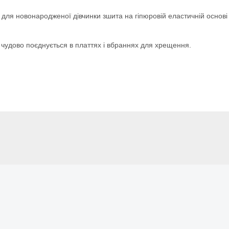
іті для новонародженої дівчинки зшита на гіпюровій еластичній осн
 чудово поєднується в платтях і вбраннях для хрещення.