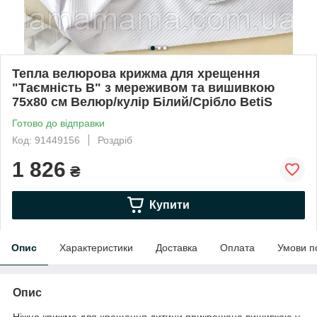
Тепла велюрова крижма для хрещення
"Таємність В" з мереживом та вишивкою
75х80 см Велюр/кулір Білий/Срібло BetiS
Готово до відправки
Код: 91449156
Роздріб
1 826
₴
Купити
Опис
Характеристики
Доставка
Оплата
Умови п
Опис
Ніжна крижма для хрещення дитини прикрашена вишивкою у