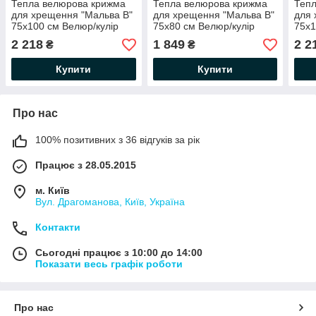
Тепла велюрова крижма
Тепла велюрова крижма
Теп
для хрещення "Мальва В"
для хрещення "Мальва В"
для 
75х100 см Велюр/кулір
75х80 см Велюр/кулір
75х1
Білий/Срібло BetiS
Білий/Срібло BetiS
Моло
2 218
1 849
2 2
₴
₴
Купити
Купити
Про нас
100% позитивних з 36 відгуків за рік
Працює з 28.05.2015
м. Київ
Вул. Драгоманова, Київ, Україна
Контакти
Сьогодні працює з 10:00 до 14:00
Показати весь графік роботи
Про нас