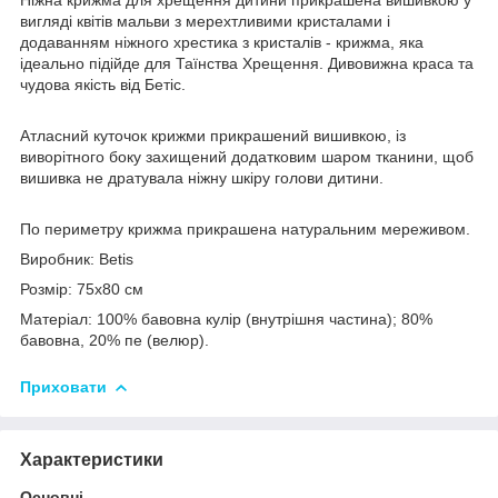
вигляді квітів мальви з мерехтливими кристалами і
додаванням ніжного хрестика з кристалів - крижма, яка
ідеально підійде для Таїнства Хрещення. Дивовижна краса та
чудова якість від Бетіс.
Атласний куточок крижми прикрашений вишивкою, із
виворітного боку захищений додатковим шаром тканини, щоб
вишивка не дратувала ніжну шкіру голови дитини.
По периметру крижма прикрашена натуральним мереживом.
Виробник: Betis
Розмір: 75х80 см
Матеріал: 100% бавовна кулір (внутрішня частина); 80%
бавовна, 20% пе (велюр).
Приховати
Характеристики
Основні