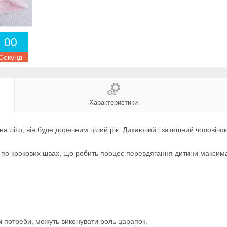
0
0
Секунд
Характеристики
на літо, він буде доречним цілий рік. Дихаючий і затишний чоловічок
лі і по крокових швах, що робить процес перевдягання дитини макси
азі потреби, можуть виконувати роль царапок.