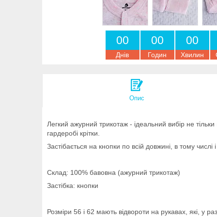
0
0
0
0
0
0
Днів
Годин
Хвилин
Опис
Легкий ажурний трикотаж - ідеальний вибір не тільки 
гардеробі крітки.
Застібається на кнопки по всій довжині, в тому чис
Склад: 100% бавовна (ажурний трикотаж)
Застібка: кнопки
Розміри 56 і 62 мають відвороти на рукавах, які, у р