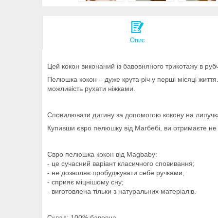
Опис
Цей кокон виконаний із бавовняного трикотажу в рубч
Пелюшка кокон – дуже крута річ у перші місяці жит
можливість рухати ніжками.
Сповилювати дитину за допомогою кокону на липучках
Купивши євро пелюшку від Магбебі, ви отримаєте не т
Євро пелюшка кокон від Magbaby:
- це сучасний варіант класичного сповивання;
- не дозволяє пробуджувати себе ручками;
- сприяє міцнішому сну;
- виготовлена тільки з натуральних матеріалів.
Склад: 100% бавовна.