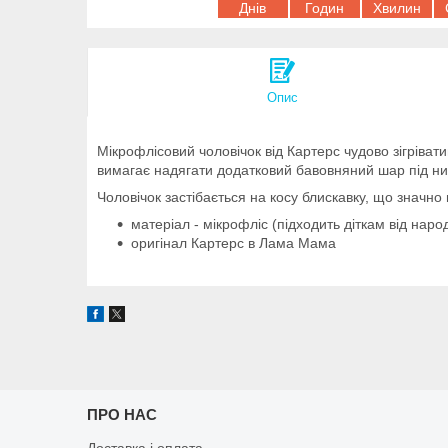
Днів
Годин
Хвилин
Опис
Мікрофлісовий чоловічок від Картерс чудово зігрівати
вимагає надягати додатковий бавовняний шар під ни
Чоловічок застібається на косу блискавку, що значно
матеріал - мікрофліс (підходить діткам від нар
оригінал Картерс в Лама Мама
ПРО НАС
Доставка і оплата