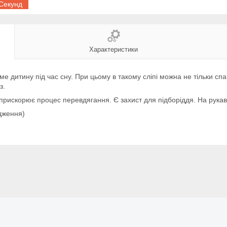
Секунд
Характеристики
ме дитину під час сну. При цьому в такому сліпі можна не тільки спа
з.
 прискорює процес перевдягання. Є захист для підборіддя. На рукав
одження)