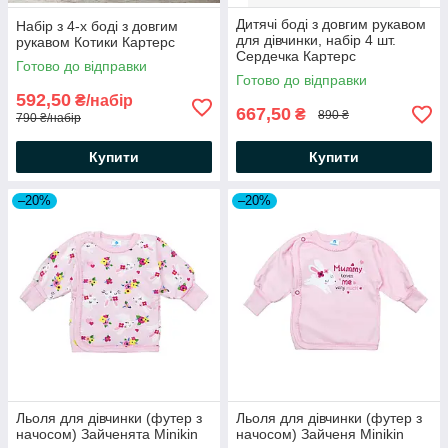
Дитячі боді з довгим рукавом
Набір з 4-х боді з довгим
для дівчинки, набір 4 шт.
рукавом Котики Картерс
Сердечка Картерс
Готово до відправки
Готово до відправки
592,50
₴/набір
667,50
₴
890 ₴
790 ₴/набір
Купити
Купити
–20%
–20%
Льоля для дівчинки (футер з
Льоля для дівчинки (футер з
начосом) Зайченята Minikin
начосом) Зайченя Minikin