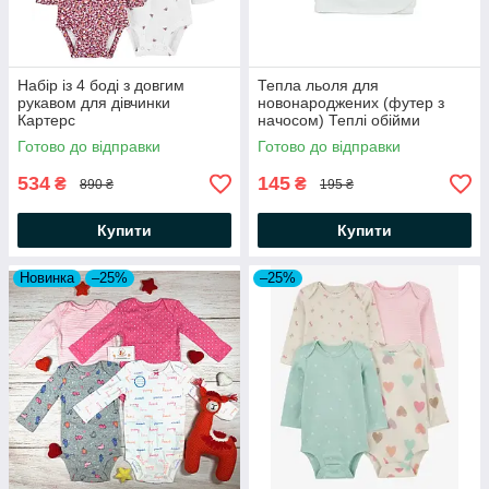
Набір із 4 боді з довгим
Тепла льоля для
рукавом для дівчинки
новонароджених (футер з
Картерс
начосом) Теплі обійми
Молочний Minikin
Готово до відправки
Готово до відправки
534
145
₴
₴
890 ₴
195 ₴
Купити
Купити
Новинка
–25%
–25%