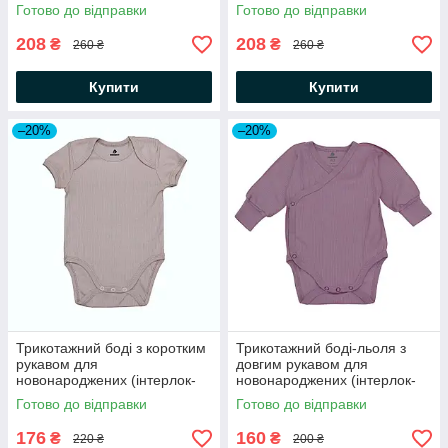
Готово до відправки
Готово до відправки
208
208
₴
₴
260 ₴
260 ₴
Купити
Купити
–20%
–20%
Трикотажний боді з коротким
Трикотажний боді-льоля з
рукавом для
довгим рукавом для
новонароджених (інтерлок-
новонароджених (інтерлок-
рубчик) Пудра Minikin
рубчик) Ліловий Minikin
Готово до відправки
Готово до відправки
176
160
₴
₴
220 ₴
200 ₴