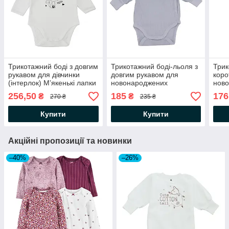
Трикотажний боді з довгим
Трикотажний боді-льоля з
Трик
рукавом для дівчинки
довгим рукавом для
коро
(інтерлок) Мʼякенькі лапки
новонароджених
нов
Молочний Minikin
(інтерлок-рубчик) Сірий
(інт
256,50
185
176
₴
₴
270 ₴
235 ₴
Minikin
Mini
Купити
Купити
Акційні пропозиції та новинки
–40%
–26%