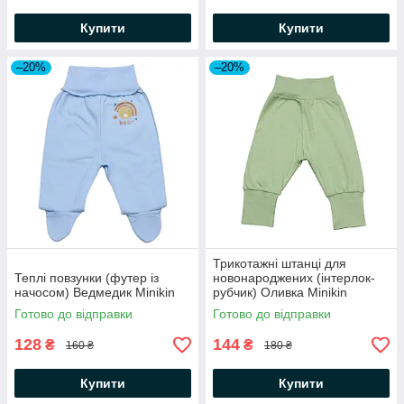
Купити
Купити
–20%
–20%
Трикотажні штанці для
Теплі повзунки (футер із
новонароджених (інтерлок-
начосом) Ведмедик Minikin
рубчик) Оливка Minikin
Готово до відправки
Готово до відправки
128
144
₴
₴
160 ₴
180 ₴
Купити
Купити