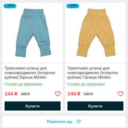
–20%
–20%
Трикотажні штанці для
Трикотажні штанці для
новонароджених (інтерлок-
новонароджених (інтерлок-
рубчик) Бірюза Minikin
рубчик) Гірчиця Minikin
Готово до відправки
Готово до відправки
144
144
₴
₴
180 ₴
180 ₴
Купити
Купити
Показати ще