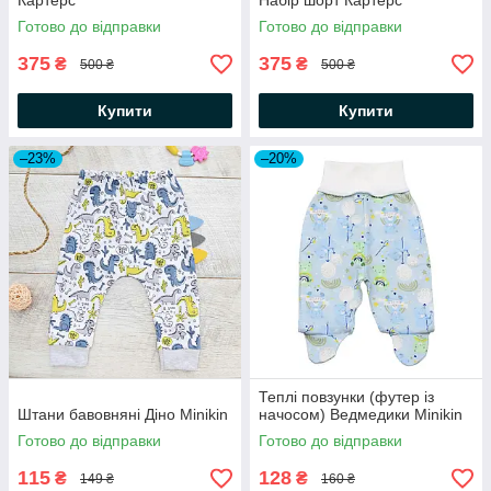
Картерс
Набір шорт Картерс
Готово до відправки
Готово до відправки
375
375
₴
₴
500 ₴
500 ₴
Купити
Купити
–23%
–20%
Теплі повзунки (футер із
Штани бавовняні Діно Minikin
начосом) Ведмедики Minikin
Готово до відправки
Готово до відправки
115
128
₴
₴
149 ₴
160 ₴