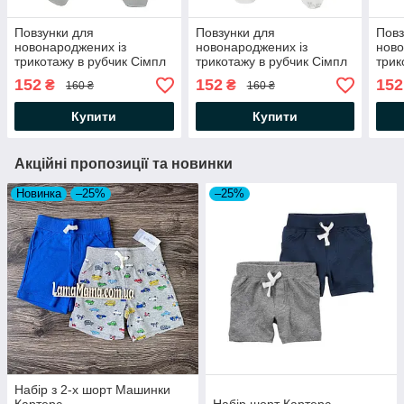
Повзунки для
Повзунки для
Повз
новонароджених із
новонароджених із
ново
трикотажу в рубчик Сімпл
трикотажу в рубчик Сімпл
трик
Сірий Minikin
Слоненята Minikin
Димч
152
152
152
₴
₴
160 ₴
160 ₴
Купити
Купити
Акційні пропозиції та новинки
Новинка
–25%
–25%
Набір з 2-х шорт Машинки