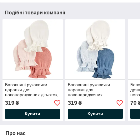
Подібні товари компанії
Бавовняні рукавички
Бавовняні рукавички
Баво
царапки для
царапки для
дряп
новонароджених дівчаток,
новонароджених
ново
0-3 міс., 3 пари Картерс
хлопчиків, 0-3 міс., 3 пари
Біли
319
319
70
₴
₴
Картерс
Купити
Купити
Про нас