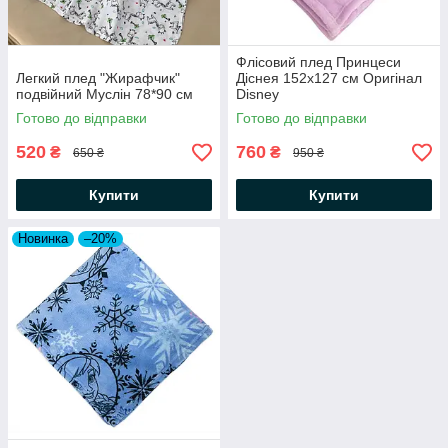
Флісовий плед Принцеси
Легкий плед "Жирафчик"
Діснея 152х127 см Оригінал
подвійний Муслін 78*90 см
Disney
Готово до відправки
Готово до відправки
520
760
₴
₴
650 ₴
950 ₴
Купити
Купити
Новинка
–20%