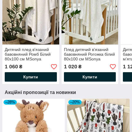
Дитячий плед в'язаний
Плед дитячий в'язаний
Дитя
бавовняний Ромб Білий
бавовняний Рогожка білий
баво
80х100 см MSonya
80х100 см MSonya
мʼят
1 060
1 020
1 1
₴
₴
Купити
Купити
Акційні пропозиції та новинки
–28%
–20%