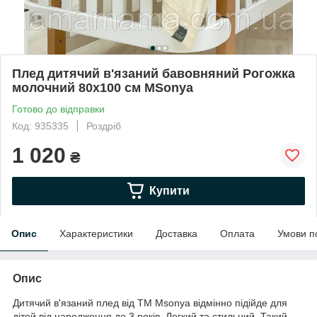
Плед дитячий в'язаний бавовняний Рогожка
молочний 80х100 см MSonya
Готово до відправки
Код: 935335
Роздріб
1 020
₴
Купити
Опис
Характеристики
Доставка
Оплата
Умови п
Опис
Дитячий в'язаний плед від TM Msonya відмінно підійде для
дітей від народження до 3 років. Легкий та стильний. Такий