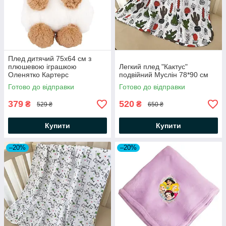
Плед дитячий 75х64 см з
плюшевою іграшкою
Легкий плед "Кактус"
Оленятко Картерс
подвійний Муслін 78*90 см
Готово до відправки
Готово до відправки
379
520
₴
₴
529 ₴
650 ₴
Купити
Купити
–20%
–20%