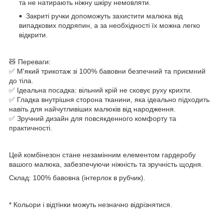
та не натирають ніжну шкіру немовляти.
Закриті ручки допоможуть захистити малюка від
випадкових подряпин, а за необхідності їх можна легко
відкрити.
🧸 Переваги:
✅ М'який трикотаж зі 100% бавовни безпечний та приємний
до тіла.
✅ Ідеальна посадка: вільний крій не сковує руху крихти.
✅ Гладка внутрішня сторона тканини, яка ідеально підходить
навіть для найчутливіших малюків від народження.
✅ Зручний дизайн для повсякденного комфорту та
практичності.
Цей комбінезон стане незамінним елементом гардеробу
вашого малюка, забезпечуючи ніжність та зручність щодня.
Склад: 100% бавовна (інтерлок в рубчик).
* Кольори і відтінки можуть незначно відрізнятися.