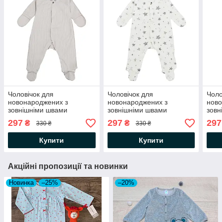
Чоловічок для
Чоловічок для
Чоло
новонароджених з
новонароджених з
ново
зовнішніми швами
зовнішніми швами
зовн
(трикотаж в рубчик) Сімпл
(трикотаж в рубчик) Сімпл
(три
297
297
297
₴
₴
330 ₴
330 ₴
Димчасто-сірий Minikin
Зірочки на молочному
Роже
Minikin
Купити
Купити
Акційні пропозиції та новинки
Новинка
–25%
–20%