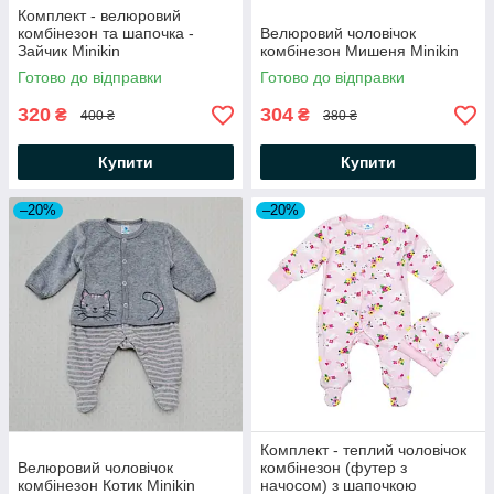
Комплект - велюровий
комбінезон та шапочка -
Велюровий чоловічок
Зайчик Minikin
комбінезон Мишеня Minikin
Готово до відправки
Готово до відправки
320
304
₴
₴
400 ₴
380 ₴
Купити
Купити
–20%
–20%
Комплект - теплий чоловічок
Велюровий чоловічок
комбінезон (футер з
комбінезон Котик Minikin
начосом) з шапочкою