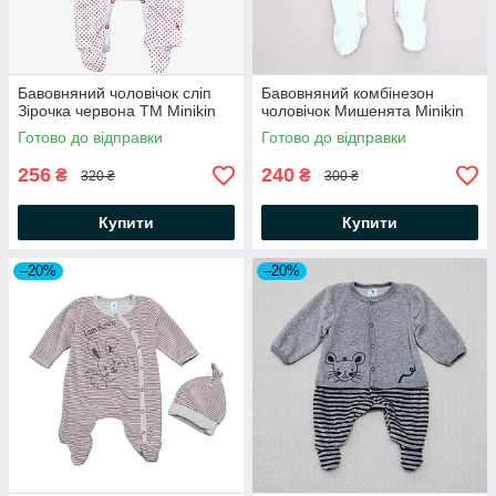
Бавовняний чоловічок сліп
Бавовняний комбінезон
Зірочка червона ТМ Minikin
чоловічок Мишенята Minikin
Готово до відправки
Готово до відправки
256
240
₴
₴
320 ₴
300 ₴
Купити
Купити
–20%
–20%