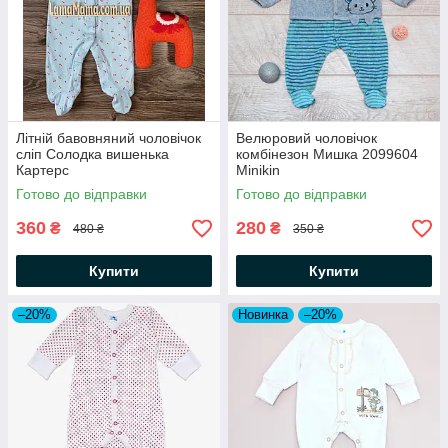
Літній бавовняний чоловічок
Велюровий чоловічок
сліп Солодка вишенька
комбінезон Мишка 2099604
Картерс
Minikin
Готово до відправки
Готово до відправки
360
280
₴
₴
480 ₴
350 ₴
Купити
Купити
–20%
Новинка
–20%