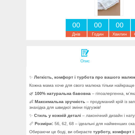
0
0
0
0
0
0
Днів
Годин
Хвилин
Опис
✨
Легкість, комфорт і турбота про вашого малюк
Кожна мама хоче для свого малюка тільки найкраще 
🌿
100% натуральна бавовна
– гіпоалергенна, м’як
👶
Максимальна зручність
– продуманий крій із за
знахідка для швидкої зміни підгузків!
✨
Стиль у кожній деталі
– лаконічний дизайн і нат
📏
Розміри:
56, 62, 68 – ідеальні для найменших ска
Обираючи це боді, ви обираєте
турботу, комфорт і 