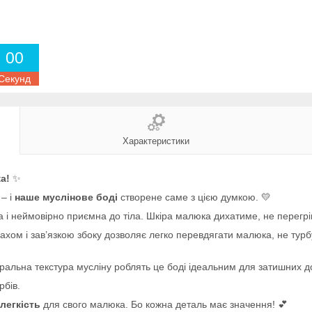
0
0
Секунд
Характеристики
а!
✨
– і
наше муслінове боді
створене саме з цією думкою. 💛
а і неймовірно приємна до тіла. Шкіра малюка дихатиме, не перегрів
пахом і зав’язкою збоку дозволяє легко перевдягати малюка, не тур
уральна текстура мусліну роблять це боді ідеальним для затишних 
рбів.
легкість
для свого малюка. Бо кожна деталь має значення! 💕