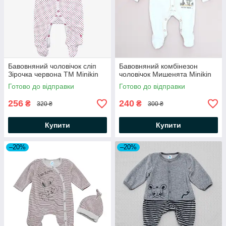
Бавовняний чоловічок сліп
Бавовняний комбінезон
Зірочка червона ТМ Minikin
чоловічок Мишенята Minikin
Готово до відправки
Готово до відправки
256
240
₴
₴
320 ₴
300 ₴
Купити
Купити
–20%
–20%