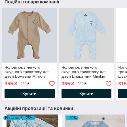
Подібні товари компанії
Чоловічок з легкого
Чоловічок з легкого
Чоло
ажурного трикотажу для
ажурного трикотажу для
трик
дітей Бежевий Minikin
дітей Блакитний Minikin
шва
ново
355
355
315
₴
₴
380 ₴
380 ₴
Біли
Купити
Купити
Акційні пропозиції та новинки
Новинка
–25%
–20%