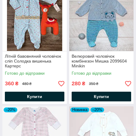
Літній бавовняний чоловічок
Велюровий чоловічок
сліп Солодка вишенька
комбінезон Мишка 2099604
Картерс
Minikin
Готово до відправки
Готово до відправки
360
280
₴
₴
480 ₴
350 ₴
Купити
Купити
–20%
Новинка
–20%