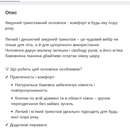
Опис
Ажурний трикотажний чоловічок - комфорт в будь-яку пору
року.
Легкий і дихаючий ажурний трикотаж – це чудовий вибір не
тільки для літа, а й для цілорічного використання.
Чоловічок дарує малюку затишок і свободу рухів, а його м’яка
бавовняна тканина дбайливо огортає ніжну шкіру.
💡 Що робить цей чоловічок особливим?
✔ Практичність і комфорт:
Натуральна бавовна забезпечує ніжність і
повітропроникність
Кнопки по всій довжині та в області ніжок – зручне
переодягання без зайвих зусиль
Легкий і м’який трикотаж ідеально підходить для будь-
якої пори року
✔ Додаткові переваги: