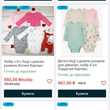
Новинка
–25%
–25%
Дитячі боді з довгим рукавом
Набір з 4-х боді з довгим
для дівчинки, набір 4 шт.
рукавом Котики Картерс
Сердечка Картерс
Готово до відправки
Готово до відправки
592,50
₴/набір
667,50
₴
890 ₴
790 ₴/набір
Купити
Купити
–20%
–20%