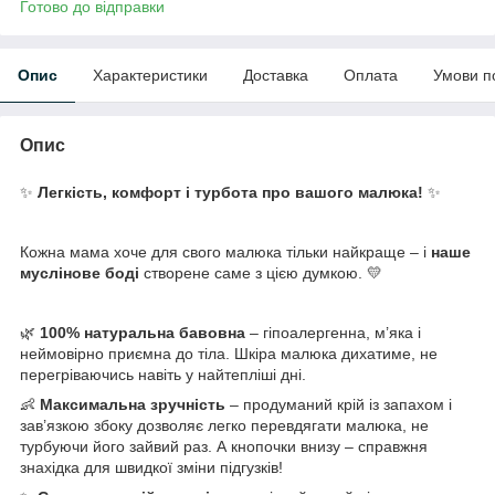
Готово до відправки
Опис
Характеристики
Доставка
Оплата
Умови п
Опис
✨
Легкість, комфорт і турбота про вашого малюка!
✨
Кожна мама хоче для свого малюка тільки найкраще – і
наше
муслінове боді
створене саме з цією думкою. 💛
🌿
100% натуральна бавовна
– гіпоалергенна, м’яка і
неймовірно приємна до тіла. Шкіра малюка дихатиме, не
перегріваючись навіть у найтепліші дні.
👶
Максимальна зручність
– продуманий крій із запахом і
зав’язкою збоку дозволяє легко перевдягати малюка, не
турбуючи його зайвий раз. А кнопочки внизу – справжня
знахідка для швидкої зміни підгузків!