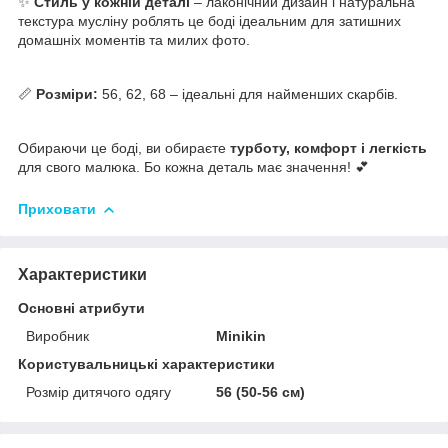
✨
Стиль у кожній деталі
– лаконічний дизайн і натуральна
текстура мусліну роблять це боді ідеальним для затишних
домашніх моментів та милих фото.
📏
Розміри:
56, 62, 68 – ідеальні для найменших скарбів.
Обираючи це боді, ви обираєте
турботу, комфорт і легкість
для свого малюка. Бо кожна деталь має значення! 💕
Приховати
Характеристики
Основні атрибути
Виробник
Minikin
Користувальницькі характеристики
Розмір дитячого одягу
56 (50-56 см)