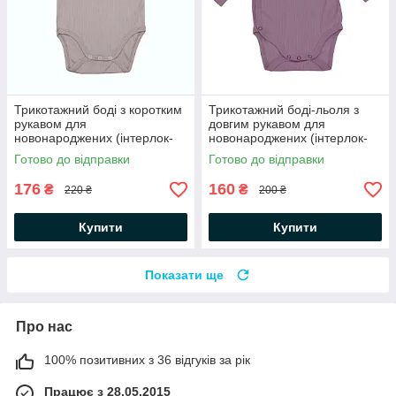
Трикотажний боді з коротким
Трикотажний боді-льоля з
рукавом для
довгим рукавом для
новонароджених (інтерлок-
новонароджених (інтерлок-
рубчик) Пудра Minikin
рубчик) Ліловий Minikin
Готово до відправки
Готово до відправки
176
160
₴
₴
220 ₴
200 ₴
Купити
Купити
Показати ще
Про нас
100% позитивних з 36 відгуків за рік
Працює з 28.05.2015