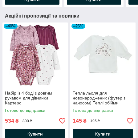
Акційні пропозиції та новинки
–40%
–26%
Набір із 4 боді з довгим
Тепла льоля для
рукавом для дівчинки
новонароджених (футер з
Картерс
начосом) Теплі обійми
Молочний Minikin
Готово до відправки
Готово до відправки
534
145
₴
₴
890 ₴
195 ₴
Купити
Купити