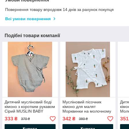
Повернення товару впродовж 14 днів за рахунок покупця
Всі умови повернення
Подібні товари компанії
Дитячий мусліновий боді
Мусліновий пісочник
Дитя
кімоно з коротким рукавом
кімоно для малят
кімо
Сірий MUSLIN BABY
Морквинки на молочному
Мол
MUSLIN BABY
333
342
351
₴
₴
370 ₴
380 ₴
Купити
Купити