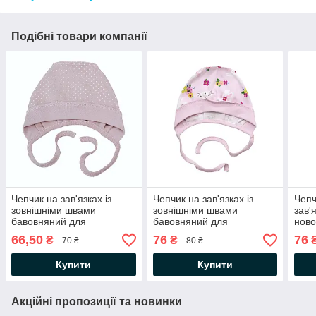
Подібні товари компанії
Чепчик на зав'язках із
Чепчик на зав'язках із
Чепч
зовнішніми швами
зовнішніми швами
зав'
бавовняний для
бавовняний для
нов
новонароджених дівчаток
новонароджених Зайчики
Слон
66,50
76
76
₴
₴
70 ₴
80 ₴
М'якенькі лапки Рожевий
Minikin
рубч
пудровий в горошок
Купити
Купити
Minikin
Акційні пропозиції та новинки