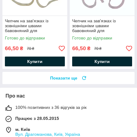
Чепчик на зав'язках із
Чепчик на зав'язках із
зовнішніми швами
зовнішніми швами
бавовняний для
бавовняний для
новонароджених дівчаток
новонароджених дівчаток
Готово до відправки
Готово до відправки
М'якенькі лапки Таш Minikin
М'якенькі лапки Рожевий
пудровий з малюнком Minikin
66,50
66,50
₴
₴
70 ₴
70 ₴
Купити
Купити
Показати ще
Про нас
100% позитивних з 36 відгуків за рік
Працює з 28.05.2015
м. Київ
Вул. Драгоманова, Київ, Україна