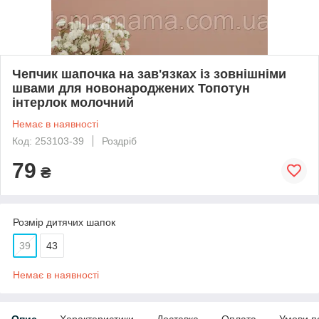
Чепчик шапочка на зав'язках із зовнішніми
швами для новонароджених Топотун
інтерлок молочний
Немає в наявності
Код: 253103-39
Роздріб
79
₴
Розмір дитячих шапок
39
43
Немає в наявності
Опис
Характеристики
Доставка
Оплата
Умови п