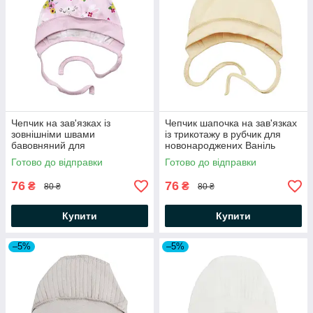
Чепчик на зав'язках із
Чепчик шапочка на зав'язках
зовнішніми швами
із трикотажу в рубчик для
бавовняний для
новонароджених Ваніль
новонароджених Зайчики
Minikin
Готово до відправки
Готово до відправки
Minikin
76
76
₴
₴
80 ₴
80 ₴
Купити
Купити
–5%
–5%