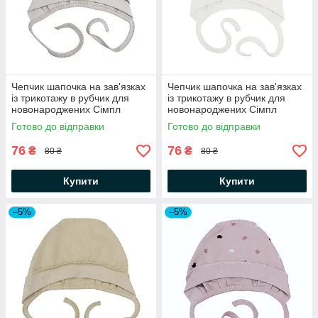
Чепчик шапочка на зав'язках
Чепчик шапочка на зав'язках
із трикотажу в рубчик для
із трикотажу в рубчик для
новонароджених Сімпл
новонароджених Сімпл
Димчасто-сірий Minikin
Молочний Minikin
Готово до відправки
Готово до відправки
76
76
₴
₴
80 ₴
80 ₴
Купити
Купити
–5%
–5%