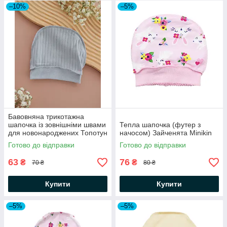
–10%
–5%
Бавовняна трикотажна
шапочка із зовнішніми швами
Тепла шапочка (футер з
для новонароджених Топотун
начосом) Зайченята Minikin
інтерлок-рапорт сірий
Готово до відправки
Готово до відправки
63
76
₴
₴
70 ₴
80 ₴
Купити
Купити
–5%
–5%