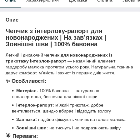
Опис
Чепчик з інтерлоку-рапорт для
новонароджених | На зав’язках |
Зовнішні шви | 100% бавовна
Легкий і дихаючий
чепчик для новонароджених із
трикотажу інтерлок-рапорт
— незамінний елемент
гардеробу малюка протягом усього року. Натуральна тканина
дарує комфорт, м’якість і захист із перших днів життя.
✨
Особливості:
Матеріал:
100% бавовна — натуральна,
гіпоалергенна, безпечна для ніжної шкіри
Інтерлок-рапорт:
м’який трикотаж, добре
вентилюється, швидко вбирає і відводить вологу
Зав’язки:
надійно фіксують чепчик на голові малюка
Зовнішні шви:
не тиснуть і не подразнюють шкіру
🌟
Переваги: