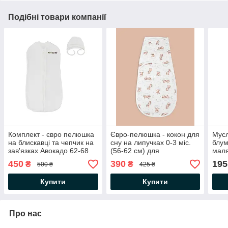
Подібні товари компанії
Комплект - євро пелюшка
Євро-пелюшка - кокон для
Мусл
на блискавці та чепчик на
сну на липучках 0-3 міс.
блум
зав'язках Авокадо 62-68
(56-62 см) для
маля
(3-6 міс.) Інтерлок,
новонароджених
міс.)
450
390
195
₴
₴
500 ₴
425 ₴
молочний
Ведмежата інтерлок-
рапорт
Купити
Купити
Про нас