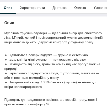
Опис
Характеристики
Доставка
Оплата
Умови п
Опис
Муслінові трусики-блумери — ідеальний вибір для спекотного
літа. М’який, легкий і повітропроникний муслін дозволяє ніжній
шкірі малюка дихати, даруючи комфорт у будь-яку спеку.
🔸 Одягаються поверх підгузка — зручно й естетично
🔸 Ідеальні під літні сукенки — прикривають підгузок
🔸 Захищають від піску, трави та комах під час прогулянок на
природі
🔸 Гармонійно поєднуються з боді, футболками, майками —
або ж носяться самостійно у спеку
🔸 Натуральний склад: 100% бавовна (муслін) — ніжна до
шкіри новонародженого
Підходять для щоденного носіння, фотосесій, прогулянок і
просто літнього комфорту 💛