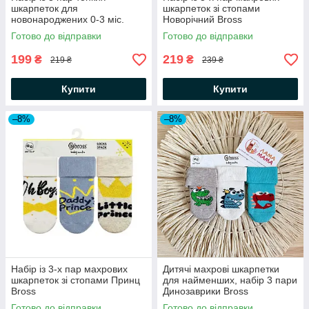
шкарпеток для
шкарпеток зі стопами
новонароджених 0-3 міс.
Новорічний Bross
Сірий/Коричневий Biorganic
Готово до відправки
Готово до відправки
199
219
₴
₴
219 ₴
239 ₴
Купити
Купити
–8%
–8%
Набір із 3-х пар махрових
Дитячі махрові шкарпетки
шкарпеток зі стопами Принц
для найменших, набір 3 пари
Bross
Динозаврики Bross
Готово до відправки
Готово до відправки