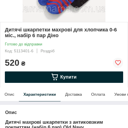
Дитячі шкарпетки махрові для хлопчика 0-6
міс., набір 6 пар Діно
Готово до відправки
Код: 5113401-6
Роздріб
520
₴
Купити
Опис
Характеристики
Доставка
Оплата
Умови 
Опис
Дитячі махрові шкарпетки з антиковзким
покриттям (набір 6 пар) Old Navy