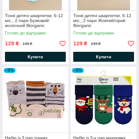
Тонкі дитячі шкарпетки, 6-12
Тонкі дитячі шкарпетки, 6-12
міс., 2 пари Бузковий/
міс., 2 пари Жовтий/сірий
молочний Biorganic
Biorganic
Готово до відправки
Готово до відправки
129
129
₴
₴
149 ₴
149 ₴
Купити
Купити
–9%
–8%
Набір із 3 пар тонких
Набір із 3-х пар махрових