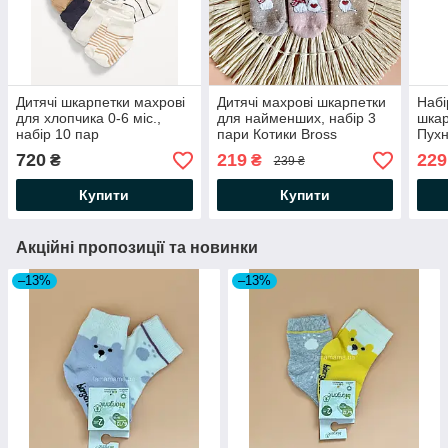
Дитячі шкарпетки махрові
Дитячі махрові шкарпетки
Набі
для хлопчика 0-6 міс.,
для найменших, набір 3
шкар
набір 10 пар
пари Котики Bross
Пухн
720
219
229
₴
₴
239 ₴
Купити
Купити
Акційні пропозиції та новинки
–13%
–13%