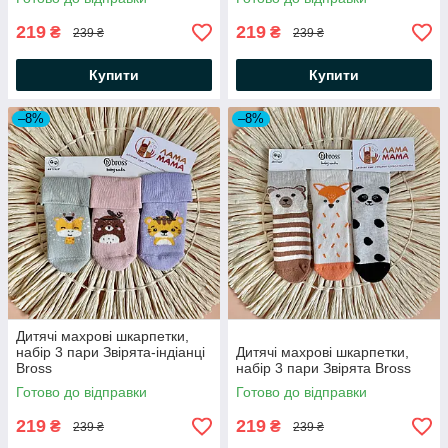
219
219
₴
₴
239 ₴
239 ₴
Купити
Купити
–8%
–8%
Дитячі махрові шкарпетки,
набір 3 пари Звірята-індіанці
Дитячі махрові шкарпетки,
Bross
набір 3 пари Звірята Bross
Готово до відправки
Готово до відправки
219
219
₴
₴
239 ₴
239 ₴