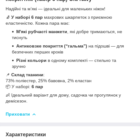
Надійні та м’які — ідеальні для маленьких ніжок!
🧦
У наборі 6 пар
махрових шкарпеток з приємною
еластичністю. Кожна пара має:
М'які рубчасті манжети
, які добре тримаються, не
тиснуть
Антиковзке покриття (“гальма”)
на підошві — для
безпечних перших кроків
Різні кольори
в одному комплекті — стильно та
зручно
📌
Склад тканини
:
73% поліестер, 25% бавовна, 2% еластан
📦 У наборі:
6 пар
👶 Ідеальний варіант для дому, садочка чи прогулянок у
демісезон.
Приховати
Характеристики