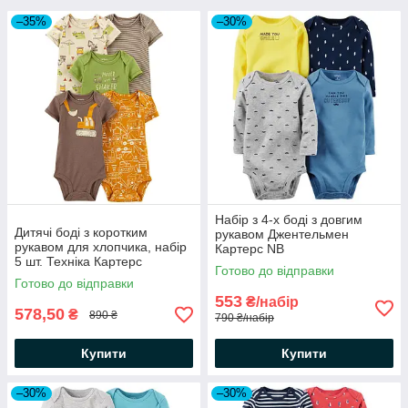
–35%
–30%
Набір з 4-х боді з довгим
Дитячі боді з коротким
рукавом Джентельмен
рукавом для хлопчика, набір
Картерс NB
5 шт. Техніка Картерс
Готово до відправки
Готово до відправки
553
₴/набір
578,50
₴
890 ₴
790 ₴/набір
Купити
Купити
–30%
–30%