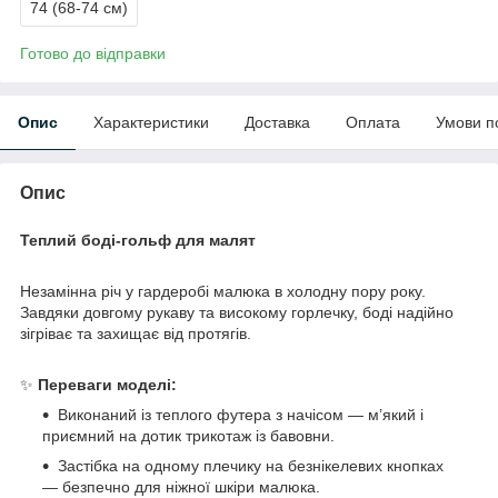
74 (68-74 см)
Готово до відправки
Опис
Характеристики
Доставка
Оплата
Умови п
Опис
Теплий боді-гольф для малят
Незамінна річ у гардеробі малюка в холодну пору року.
Завдяки довгому рукаву та високому горлечку, боді надійно
зігріває та захищає від протягів.
✨
Переваги моделі:
Виконаний із теплого футера з начісом — м’який і
приємний на дотик трикотаж із бавовни.
Застібка на одному плечику на безнікелевих кнопках
— безпечно для ніжної шкіри малюка.