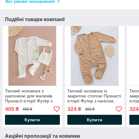
Всі умови повернення
Подібні товари компанії
Теплий чоловічок з
Теплий чоловічок із
Тепл
шапочкою для малюків
закритою стопою Пухнасті
закр
Пухнасті історії Футер з
історії Футер з начісом,
істо
начісом, молочний
кавовий
мол
405
324
324
₴
₴
450 ₴
360 ₴
Купити
Купити
Акційні пропозиції та новинки