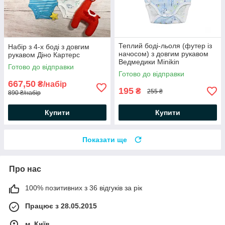
Теплий боді-льоля (футер із
Набір з 4-х боді з довгим
начосом) з довгим рукавом
рукавом Діно Картерс
Ведмедики Minikin
Готово до відправки
Готово до відправки
667,50
₴/набір
195
₴
255 ₴
890 ₴/набір
Купити
Купити
Показати ще
Про нас
100% позитивних з 36 відгуків за рік
Працює з 28.05.2015
м. Київ