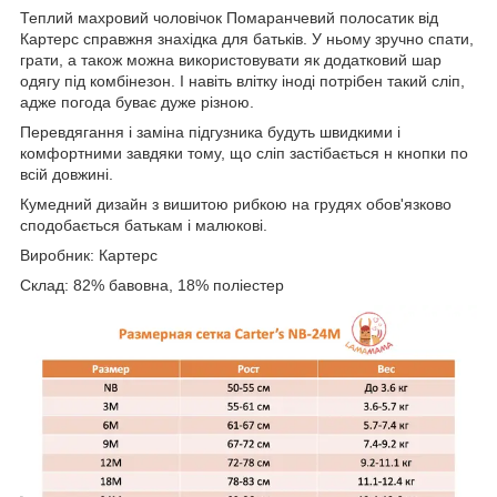
Теплий махровий чоловічок Помаранчевий полосатик від
Картерс справжня знахідка для батьків. У ньому зручно спати,
грати, а також можна використовувати як додатковий шар
одягу під комбінезон. І навіть влітку іноді потрібен такий сліп,
адже погода буває дуже різною.
Перевдягання і заміна підгузника будуть швидкими і
комфортними завдяки тому, що сліп застібається н кнопки по
всій довжині.
Кумедний дизайн з вишитою рибкою на грудях обов'язково
сподобається батькам і малюкові.
Виробник: Картерс
Склад: 82% бавовна, 18% поліестер