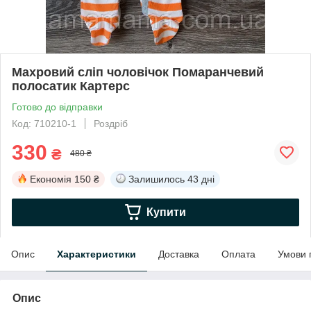
Махровий сліп чоловічок Помаранчевий
полосатик Картерс
Готово до відправки
Код: 710210-1
Роздріб
330
₴
480 ₴
Економія
150 ₴
Залишилось
43 дні
Купити
Опис
Характеристики
Доставка
Оплата
Умови 
Опис