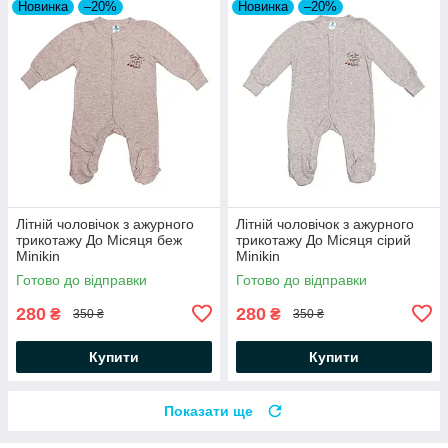
Новинка
–20%
Новинка
–20%
Літній чоловічок з ажурного
Літній чоловічок з ажурного
трикотажу До Місяця беж
трикотажу До Місяця сірий
Minikin
Minikin
Готово до відправки
Готово до відправки
280
280
₴
₴
350 ₴
350 ₴
Купити
Купити
Показати ще