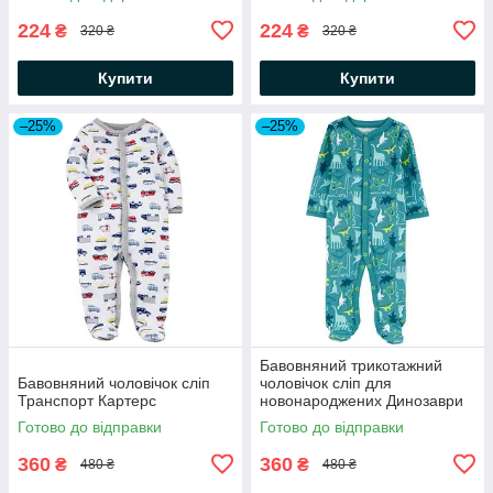
224
224
₴
₴
320 ₴
320 ₴
Купити
Купити
–25%
–25%
Бавовняний трикотажний
Бавовняний чоловічок сліп
чоловічок сліп для
Транспорт Картерс
новонароджених Динозаври
Картерс
Готово до відправки
Готово до відправки
360
360
₴
₴
480 ₴
480 ₴