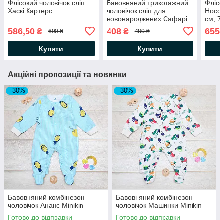
Флісовий чоловічок сліп
Бавовняний трикотажний
Фліс
Хаскі Картерс
чоловічок сліп для
Носо
новонароджених Сафарі
см, 7
Картерс
586,50
408
655
₴
₴
690 ₴
480 ₴
Купити
Купити
Акційні пропозиції та новинки
–30%
–30%
Бавовняний комбінезон
Бавовняний комбінезон
чоловічок Ананс Minikin
чоловічок Машинки Minikin
Готово до відправки
Готово до відправки