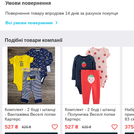
Умови повернення
Повернення товару впродовж 14 днів за рахунок покупця
Всі умови повернення
Подібні товари компанії
Комплект - 2 боді і штанці
Комплект - 2 боді і штанці
Набі
- Вантажівка Веселі попки
- Полуничка Веселі попки
прин
Картерс
Картерс
83 с
527
527
375
₴
₴
620 ₴
620 ₴