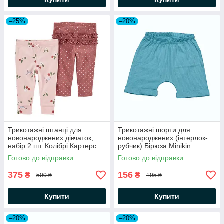
–25%
–20%
Трикотажні штанці для
Трикотажні шорти для
новонароджених дівчаток,
новонароджених (інтерлок-
набір 2 шт. Колібрі Картерс
рубчик) Бірюза Minikin
Готово до відправки
Готово до відправки
375
156
₴
₴
500 ₴
195 ₴
Купити
Купити
–20%
–20%