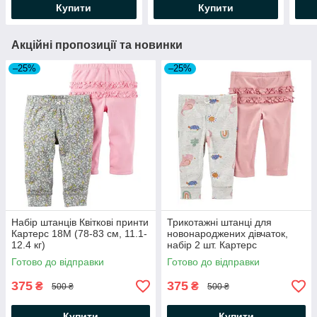
Купити
Купити
Акційні пропозиції та новинки
–25%
–25%
Набір штанців Квіткові принти
Трикотажні штанці для
Картерс 18М (78-83 см, 11.1-
новонароджених дівчаток,
12.4 кг)
набір 2 шт. Картерс
Готово до відправки
Готово до відправки
375
375
₴
₴
500 ₴
500 ₴
Купити
Купити