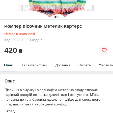
Ромпер пісочник Метелик Картерс
Немає в наявності
Код: 6028-1
Роздріб
420
₴
Опис
Характеристики
Доставка
Оплата
Умови п
Опис
Пісочник в смужку і з аплікацією метелика ззаду створить
чарівний настрій не тільки дитині, але і оточуючим. М'яка,
приємна до тіла бавовна ідеально підійде для спекотного
літа, даючи такий необхідний комфорт.
Склад: