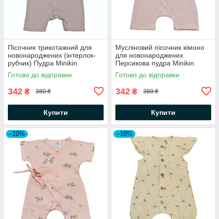
Пісочник трикотажний для
Мусліновий пісочник кімоно
новонароджених (інтерлок-
для новонароджених
рубчик) Пудра Minikin
Персикова пудра Minikin
Готово до відправки
Готово до відправки
342
342
₴
₴
380 ₴
380 ₴
Купити
Купити
–10%
–10%