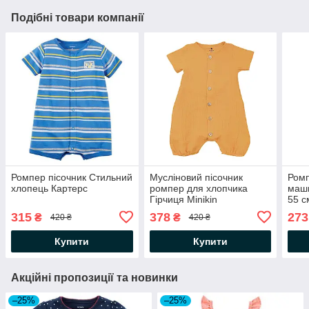
Подібні товари компанії
Ромпер пісочник Стильний
Мусліновий пісочник
Ромп
хлопець Картерс
ромпер для хлопчика
маши
Гірчиця Minikin
55 см
315
378
273
₴
₴
420 ₴
420 ₴
Купити
Купити
Акційні пропозиції та новинки
–25%
–25%