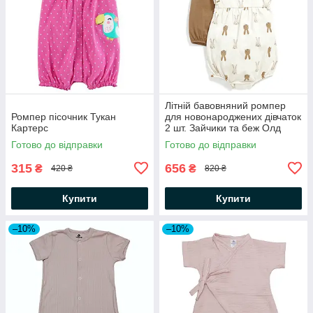
Літній бавовняний ромпер
Ромпер пісочник Тукан
для новонароджених дівчаток
Картерс
2 шт. Зайчики та беж Олд
Неві
Готово до відправки
Готово до відправки
315
656
₴
₴
420 ₴
820 ₴
Купити
Купити
–10%
–10%