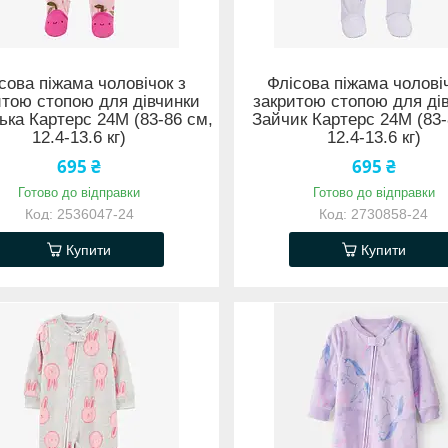
сова піжама чоловічок з
Флісова піжама чолові
итою стопою для дівчинки
закритою стопою для ді
ка Картерс 24М (83-86 см,
Зайчик Картерс 24М (83-
12.4-13.6 кг)
12.4-13.6 кг)
695 ₴
695 ₴
Готово до відправки
Готово до відправки
2536047-24
2730858-24
Купити
Купити