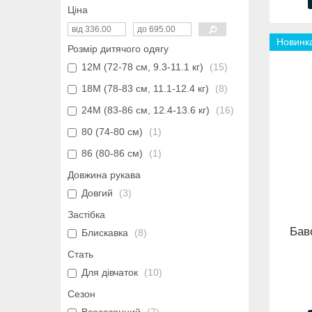
Ціна
Новинк
Розмір дитячого одягу
12М (72-78 см, 9.3-11.1 кг)
15
18М (78-83 см, 11.1-12.4 кг)
8
24М (83-86 см, 12.4-13.6 кг)
16
80 (74-80 см)
1
86 (80-86 см)
1
Довжина рукава
Довгий
3
Застібка
Бав
Блискавка
8
Стать
Для дівчаток
10
Сезон