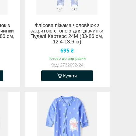
чок з
Флісова піжама чоловічок з
вчинки
закритою стопою для дівчинки
86 см,
Пуделі Картерс 24М (83-86 см,
12.4-13.6 кг)
695 ₴
Готово до відправки
2732692-24
Купити