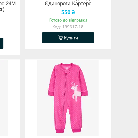
рс 24М
Єдинороги Картерс
кг)
550 ₴
Готово до відправки
199617-18
Купити