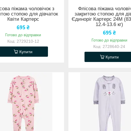
сова піжама чоловічок з
Флісова піжама чолові
итою стопою для дівчаток
закритою стопою для ді
Квіти Картерс
Єдиноріг Картерс 24М (83
12.4-13.6 кг)
695 ₴
695 ₴
Готово до відправки
Готово до відправки
2729210-12
2728640-24
Купити
Купити