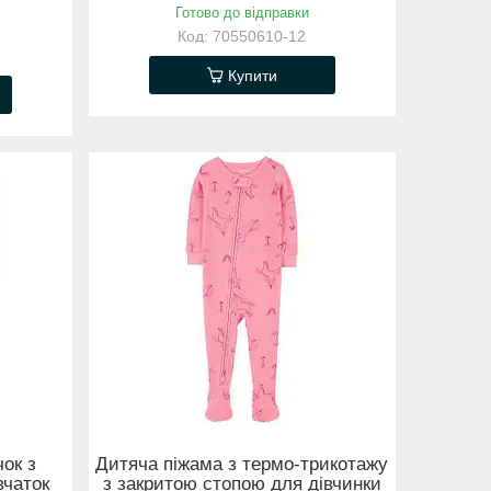
Готово до відправки
70550610-12
Купити
чок з
Дитяча піжама з термо-трикотажу
вчаток
з закритою стопою для дівчинки