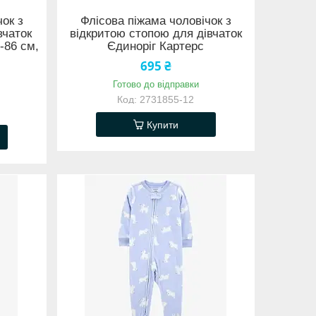
чок з
Флісова піжама чоловічок з
вчаток
відкритою стопою для дівчаток
-86 см,
Єдиноріг Картерс
695 ₴
Готово до відправки
2731855-12
Купити