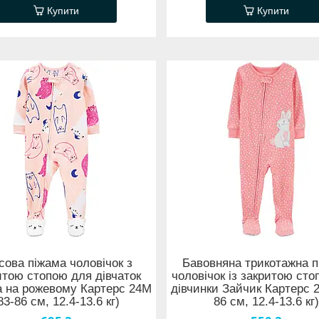
Купити
Купити
сова піжама чоловічок з
Бавовняна трикотажна 
итою стопою для дівчаток
чоловічок із закритою ст
а на рожевому Картерс 24М
дівчинки Зайчик Картерс 
83-86 см, 12.4-13.6 кг)
86 см, 12.4-13.6 кг)