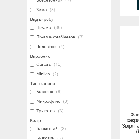
Всесезонний
7
Зима
3
Вид виробу
Піжама
36
Піжама-комбінезон
3
Чоловічок
4
Виробник
Carters
41
Minikin
2
Тип тканини
Бавовна
8
Микрофлис
3
Трикотаж
3
Флі
закр
Колір
Звірят
Блакитний
2
(
Бузковий
2