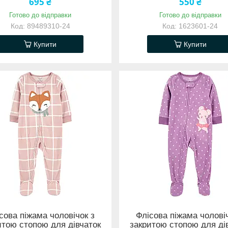
695 ₴
550 ₴
Готово до відправки
Готово до відправки
89489310-24
1623601-24
Купити
Купити
сова піжама чоловічок з
Флісова піжама чолові
итою стопою для дівчаток
закритою стопою для ді