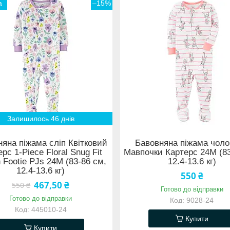
а
–15%
Залишилось 46 днів
яна піжама сліп Квітковий
Бавовняна піжама чоло
рс 1-Piece Floral Snug Fit
Мавпочки Картерс 24М (83
 Footie PJs 24М (83-86 см,
12.4-13.6 кг)
12.4-13.6 кг)
550 ₴
467,50 ₴
550 ₴
Готово до відправки
Готово до відправки
9028-24
445010-24
Купити
Купити