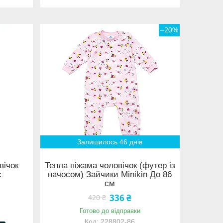
–20%
Залишилось 46 днів
вічок
Тепла піжама чоловічок (футер із
с
начосом) Зайчики Minikin До 86
см
336 ₴
420 ₴
Готово до відправки
228802-86