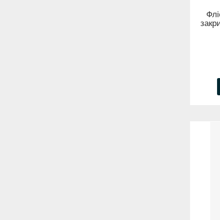
Флі
закр