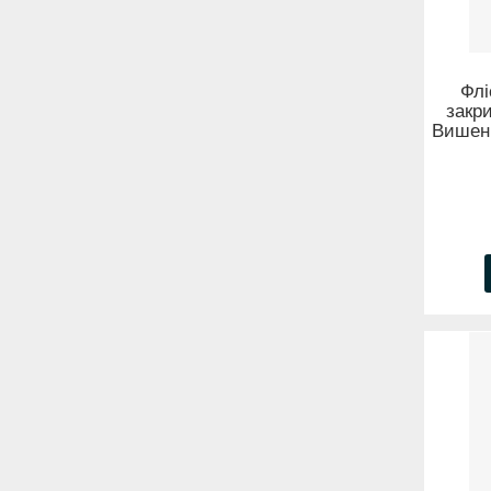
Флі
закр
Вишень