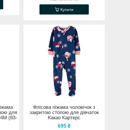
Купити
піжама
Флісова піжама чоловічок з
опою для
закритою стопою для дівчаток
24М (83-
Какао Картерс
695 ₴