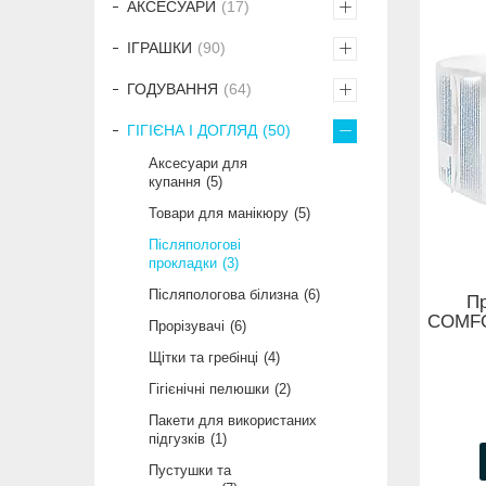
АКСЕСУАРИ
17
ІГРАШКИ
90
ГОДУВАННЯ
64
ГІГІЄНА І ДОГЛЯД
50
Аксесуари для
купання
5
Товари для манікюру
5
Післяпологові
прокладки
3
Післяпологова білизна
6
Пр
COMFO
Прорізувачі
6
Щітки та гребінці
4
Гігієнічні пелюшки
2
Пакети для використаних
підгузків
1
Пустушки та