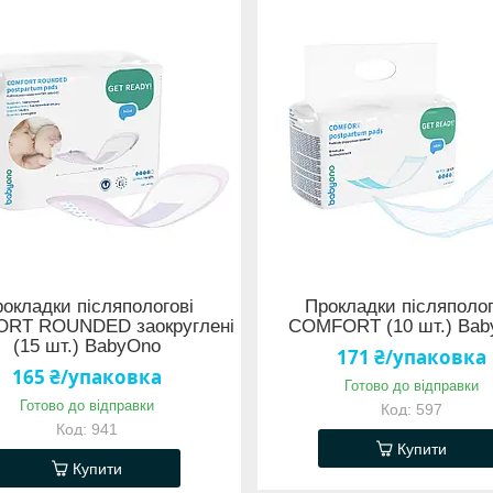
окладки післяпологові
Прокладки післяполог
RT ROUNDED заокруглені
COMFORT (10 шт.) Ba
(15 шт.) BabyOno
171 ₴/упаковка
165 ₴/упаковка
Готово до відправки
Готово до відправки
597
941
Купити
Купити