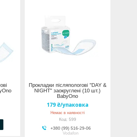
ові
Прокладки післяпологові "DAY &
byOno
NIGHT" заокруглені (10 шт.)
BabyOno
179 ₴/упаковка
Немає в наявності
599
+380 (99) 516-29-06
Vodafon