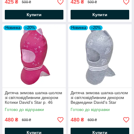
425
425
₴
₴
500 ₴
500 ₴
Купити
Купити
Новинка
–20%
Новинка
–20%
Дитяча зимова шапка-шолом
Дитяча зимова шапка-шолом
зі світловідбивним декором
зі світловідбивним декором
Котики David's Star р. 46
Ведмедики David's Star
Готово до відправки
Готово до відправки
480
480
₴
₴
600 ₴
600 ₴
Купити
Купити