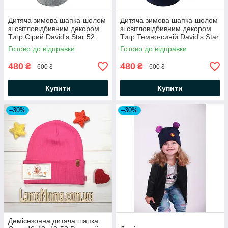
Дитяча зимова шапка-шолом
Дитяча зимова шапка-шолом
зі світловідбивним декором
зі світловідбивним декором
Тигр Сірий David's Star 52
Тигр Темно-синій David's Star
Готово до відправки
Готово до відправки
480
480
₴
₴
600 ₴
600 ₴
Купити
Купити
–30%
–30%
Демісезонна дитяча шапка