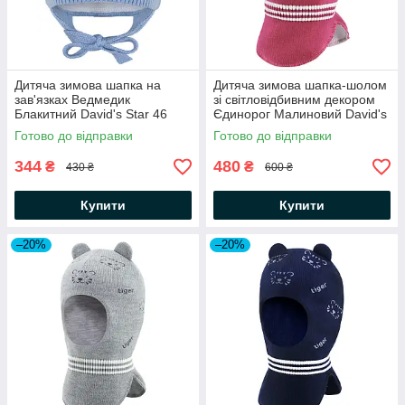
Дитяча зимова шапка на
Дитяча зимова шапка-шолом
зав'язках Ведмедик
зі світловідбивним декором
Блакитний David's Star 46
Єдинорог Малиновий David's
Star
Готово до відправки
Готово до відправки
344
480
₴
₴
430 ₴
600 ₴
Купити
Купити
–20%
–20%