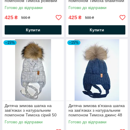
помпоном Тимоха рожевий
помпоном Тимоха блакитний
трояндовий
Готово до відправки
Готово до відправки
425
425
₴
₴
500 ₴
500 ₴
Купити
Купити
–15%
–15%
Дитяча зимова шапка на
Дитяча зимова в'язана шапка
зав'язках з натуральним
на зав'язках з натуральним
помпоном Тимоха сірий 50
помпоном Тимоха джинс 48
Готово до відправки
Готово до відправки