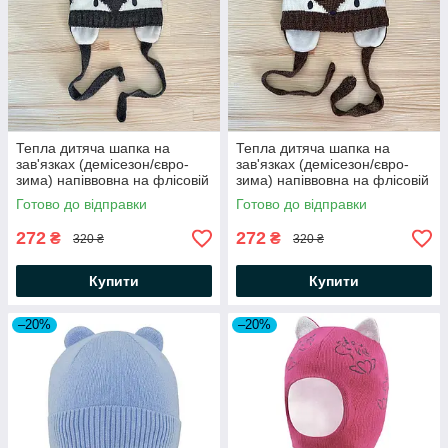
Тепла дитяча шапка на
Тепла дитяча шапка на
зав'язках (демісезон/євро-
зав'язках (демісезон/євро-
зима) напіввовна на флісовій
зима) напіввовна на флісовій
підкладці ог. 44-46 Єнотик
підкладці ог. 44-46 Енотик
Готово до відправки
Готово до відправки
Сірий
272
272
₴
₴
320 ₴
320 ₴
Купити
Купити
–20%
–20%