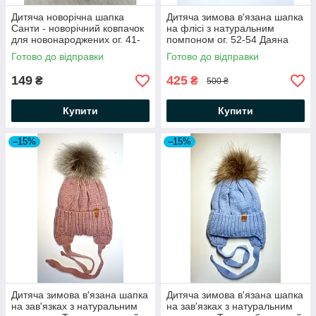
Дитяча новорічна шапка
Дитяча зимова в'язана шапка
Санти - новорічний ковпачок
на флісі з натуральним
для новонароджених ог. 41-
помпоном ог. 52-54 Даяна
43
пудра
Готово до відправки
Готово до відправки
149
425
₴
₴
500 ₴
Купити
Купити
–15%
–15%
Дитяча зимова в'язана шапка
Дитяча зимова в'язана шапка
на зав'язках з натуральним
на зав'язках з натуральним