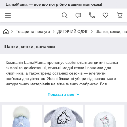
LamaMama — все що потрібно вашим малюкам!
Товари та послуги
ДИТЯЧИЙ ОДЯГ
Шапки, кепки, п
Шапки, кепки, панамки
Компанія LamaMama пропонує своїм клієнтам дитячі шапки
зимові та демісезонні, стильні модні кепки і панамки для
хлопчиків, а також тренд останніх сезонів — елегантні
пов'язки для дівчаток. Якісні блакитні убори відшиваються з
натуральних матеріалів на вітчизняних фабриках. Вся
продукція повністю безпечна для малюків, відрізняється
Показати все
прекрасними характеристиками. У співвідношенні ціни та
якості — це одне з найвигідніших пропозицій на ринку.
Великий вибір дозволить підібрати модель навіть самому
вередливому покупцеві. З таким товаром ваша крихітка буде
не тільки захищена від холоду, вітру або палючого сонця, але
і підкорить всіх своїм стильним зовнішнім виглядом. У