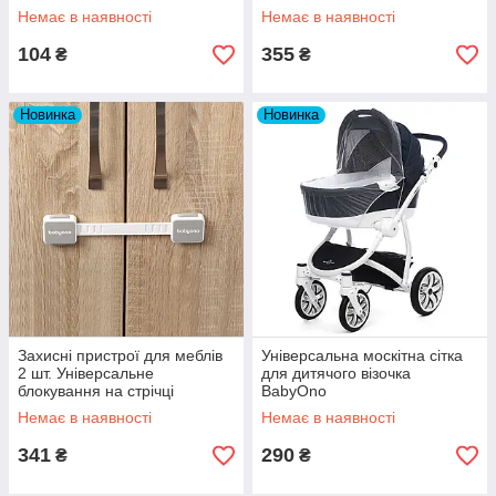
BabyOno
Немає в наявності
Немає в наявності
104
355
₴
₴
Новинка
Новинка
Захисні пристрої для меблів
Універсальна москітна сітка
2 шт. Універсальне
для дитячого візочка
блокування на стрічці
BabyOno
BabyOno
Немає в наявності
Немає в наявності
341
290
₴
₴