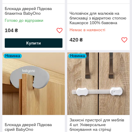
Блокада дверей Підкова
блакитна BabyOno
Чоловічок для малюків на
блискавці з відкритою стопою
Готово до відправки
Кашкорсе 100% бавовна
Молочний
104
Немає в наявності
₴
420
₴
Купити
Новинка
Новинка
Захисні пристрої для меблів
Блокада дверей Підкова
4 шт. Універсальне
сірий BabyOno
блокування на стрічці