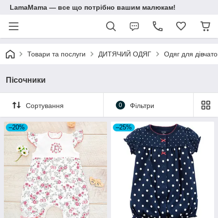
LamaMama — все що потрібно вашим малюкам!
Товари та послуги
ДИТЯЧИЙ ОДЯГ
Одяг для дівчато
Пісочники
Сортування
0
Фільтри
–20%
–25%