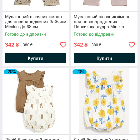
Мусліновий пісочник кімоно
Мусліновий пісочник кімоно
для новонароджених Зайчики
для новонароджених
Minikin До 68 см
Персикова пудра Minikin
Готово до відправки
Готово до відправки
342
342
₴
₴
380 ₴
380 ₴
Купити
Купити
–20%
–20%
Літній бавовняний ромпер
Літній бавовняний ромпер