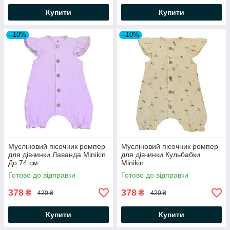
Купити
Купити
–10%
–10%
Мусліновий пісочник ромпер
Мусліновий пісочник ромпер
для дівчинки Лаванда Minikin
для дівчинки Кульбабки
До 74 см
Minikin
Готово до відправки
Готово до відправки
378
378
₴
₴
420 ₴
420 ₴
Купити
Купити