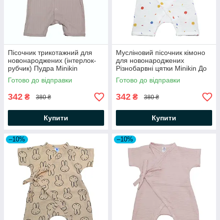
Пісочник трикотажний для
Мусліновий пісочник кімоно
новонароджених (інтерлок-
для новонароджених
рубчик) Пудра Minikin
Різнобарвні цятки Minikin До
74 см
Готово до відправки
Готово до відправки
342
342
₴
₴
380 ₴
380 ₴
Купити
Купити
–10%
–10%