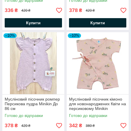
Готово до відправки
Готово до відправки
336
378
₴
₴
420 ₴
420 ₴
Купити
Купити
–10%
–10%
Мусліновий пісочник ромпер
Мусліновий пісочник кімоно
Персикова пудра Minikin До
для новонароджених Квіти на
86 см
персиковому Minikin
Готово до відправки
Готово до відправки
378
342
₴
₴
420 ₴
380 ₴