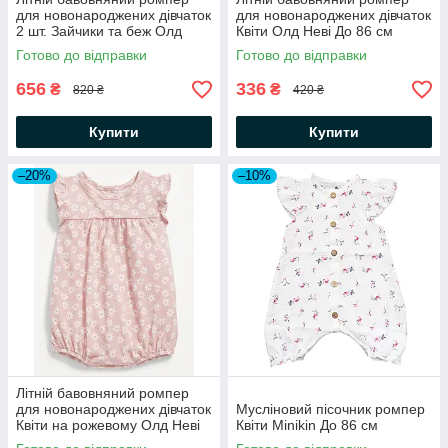
для новонароджених дівчаток
для новонароджених дівчаток
2 шт. Зайчики та беж Олд
Квіти Олд Неві До 86 см
Неві
Готово до відправки
Готово до відправки
656
336
₴
₴
820 ₴
420 ₴
Купити
Купити
–20%
–10%
Літній бавовняний ромпер
для новонароджених дівчаток
Мусліновий пісочник ромпер
Квіти на рожевому Олд Неві
Квіти Minikin До 86 см
До 80 см