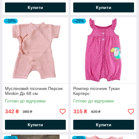
Купити
Купити
–10%
–25%
Мусліновий пісочник Персик
Ромпер пісочник Тукан
Minikin До 68 см
Картерс
Готово до відправки
Готово до відправки
342
315
₴
₴
380 ₴
420 ₴
Купити
Купити
–25%
–25%