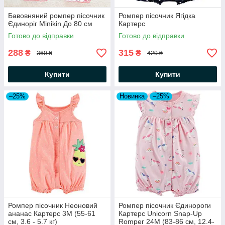
Бавовняний ромпер пісочник
Ромпер пісочник Ягідка
Єдиноріг Minikin До 80 см
Картерс
Готово до відправки
Готово до відправки
288
315
₴
₴
360 ₴
420 ₴
Купити
Купити
–25%
Новинка
–25%
Ромпер пісочник Неоновий
Ромпер пісочник Єдинороги
ананас Картерс 3М (55-61
Картерс Unicorn Snap-Up
см, 3.6 - 5.7 кг)
Romper 24М (83-86 см, 12.4-