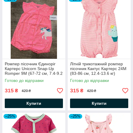
Ромпер пісочник Єдиноріг
Літній трикотажний ромпер
Картерс Unicorn Snap-Up
пісочник Кактус Картерс 24М
Romper 9М (67-72 см, 7.4-9.2
(83-86 см, 12.4-13.6 кг)
кг)
Готово до відправки
Готово до відправки
315
315
₴
₴
420 ₴
420 ₴
Купити
Купити
–25%
–25%