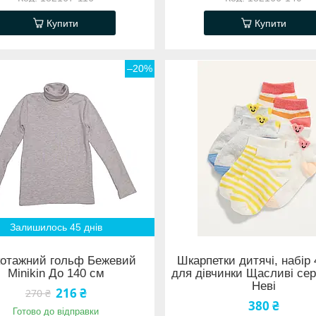
Купити
Купити
–20%
Залишилось 45 днів
котажний гольф Бежевий
Шкарпетки дитячі, набір 
Minikin До 140 см
для дівчинки Щасливі се
Неві
216 ₴
270 ₴
380 ₴
Готово до відправки