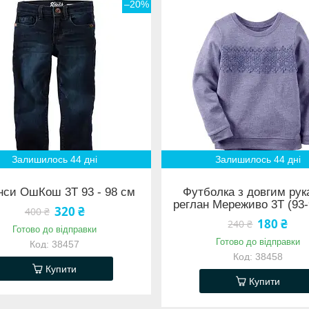
–20%
Залишилось 44 дні
Залишилось 44 дні
си ОшКош 3Т 93 - 98 см
Футболка з довгим ру
реглан Мереживо 3Т (93-
320 ₴
400 ₴
180 ₴
240 ₴
Готово до відправки
Готово до відправки
38457
38458
Купити
Купити