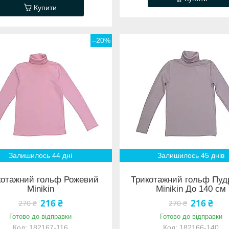
Купити
–20%
Залишилось 44 дні
Залишилось 45 днів
котажний гольф Рожевий
Трикотажний гольф Пуд
Minikin
Minikin До 140 см
216 ₴
216 ₴
270 ₴
270 ₴
Готово до відправки
Готово до відправки
182167-116
182166-140