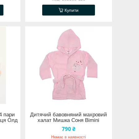
Купити
4 пари
Дитячий бавовняний махровий
рця Олд
халат Мишка Соня Bimini
790 ₴
Немає в наявності