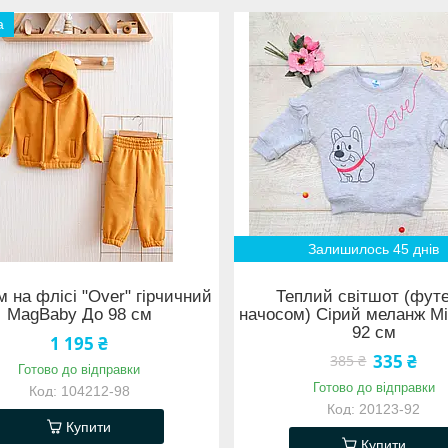
а
Залишилось 45 днів
 на флісі "Over" гірчичний
Теплий світшот (футе
MagBaby До 98 см
начосом) Сірий меланж Mi
92 см
1 195 ₴
335 ₴
385 ₴
Готово до відправки
Готово до відправки
104212-98
20123-92
Купити
Купити