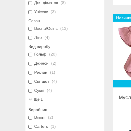
Для дівчаток
8
Унісекс
3
Новинк
Сезон
Весна/Осінь
13
Літо
4
Вид виробу
Гольф
20
Джинси
2
Реглан
1
Світшот
4
Сукні
4
Мусл
Ще 1
Виробник
Bimini
2
Carters
1