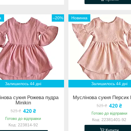
а
–20%
Новинка
Залишилось 44 дні
Залишилось 44 дні
інова сукня Рожева пудра
Муслінова сукня Персик 
Minikin
420 ₴
525 ₴
420 ₴
525 ₴
Готово до відправки
Готово до відправки
22381401-92
223814-92
Купити