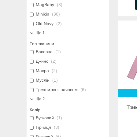
MagBaby
3
Minikin
30
Old Navy
2
Ще 1
Тип тканини
Бавовна
1
Джинс
2
Махра
2
Муслін
1
Трехнитка з начосом
6
Ще 2
Три
Колір
Бузковий
1
Гірчиця
3
Рожевий
6