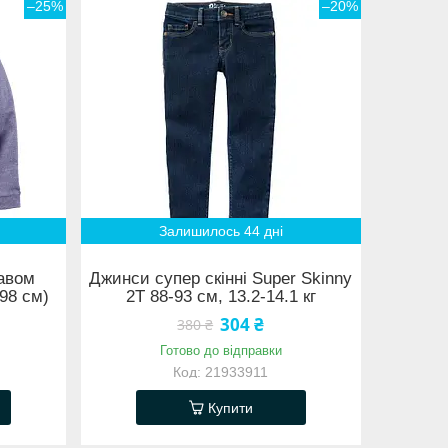
–25%
–20%
Залишилось 44 дні
кавом
Джинси супер скінні Super Skinny
98 см)
2Т 88-93 см, 13.2-14.1 кг
304 ₴
380 ₴
Готово до відправки
21933911
Купити