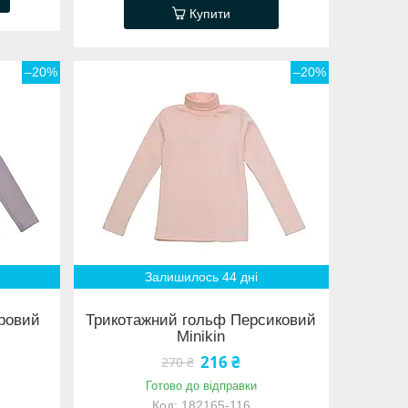
Купити
–20%
–20%
Залишилось 44 дні
ровий
Трикотажний гольф Персиковий
Minikin
216 ₴
270 ₴
Готово до відправки
182165-116