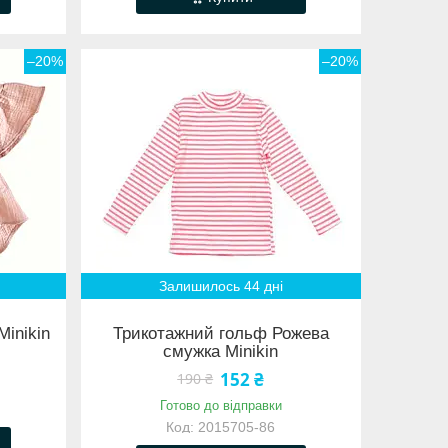
–20%
–20%
Залишилось 44 дні
Minikin
Трикотажний гольф Рожева
смужка Minikin
152 ₴
190 ₴
Готово до відправки
2015705-86