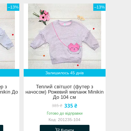
–13%
–13%
Залишилось 45 днів
р з
Теплий світшот (футер з
nikin До
начосом) Рожевий меланж Minikin
До 104 см
335 ₴
385 ₴
Готово до відправки
201235-104
Купити