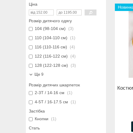
Ціна
Новинк
Розмір дитячого одягу
104 (98-104 см)
3
110 (104-110 см)
1
116 (110-116 см)
4
122 (116-122 см)
4
128 (122-128 см)
3
Ще 9
Розмір дитячих шкарпеток
Костюм
2-3Т / 14-16 см
1
4-5Т / 16-17.5 см
1
Застібка
Кнопки
1
Стать