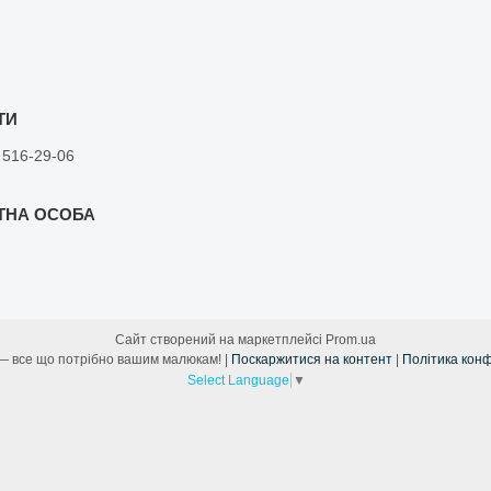
 516-29-06
Сайт створений на маркетплейсі
Prom.ua
Лама Мама — все що потрібно вашим малюкам! |
Поскаржитися на контент
|
Політика конф
Select Language
▼