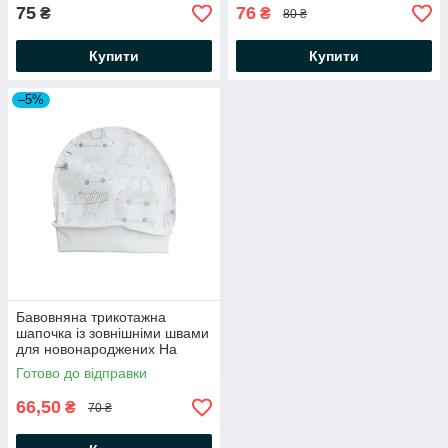
75
76
₴
₴
80 ₴
Купити
Купити
–5%
Бавовняна трикотажна
шапочка із зовнішніми швами
для новонароджених На
віражах Minikin 43
Готово до відправки
66,50
₴
70 ₴